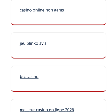
casino online non aams
jeu plinko avis
btc casino
meilleur casino en ligne 2026