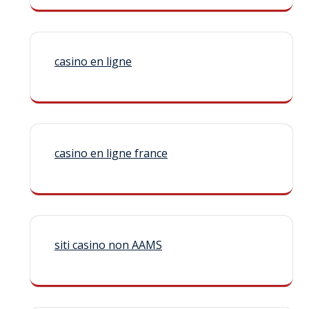
casino en ligne
casino en ligne france
siti casino non AAMS