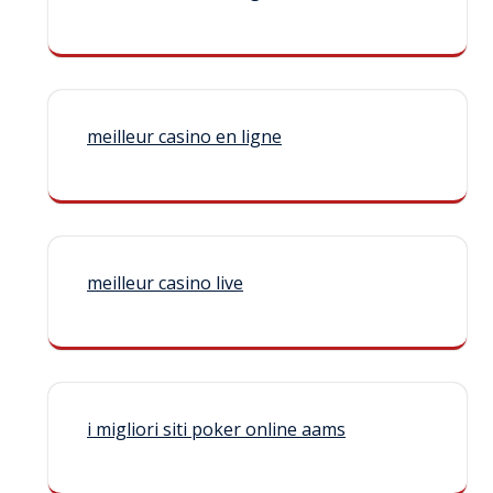
meilleur casino en ligne
meilleur casino live
i migliori siti poker online aams