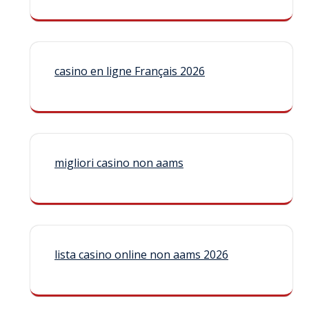
casino en ligne Français 2026
migliori casino non aams
lista casino online non aams 2026