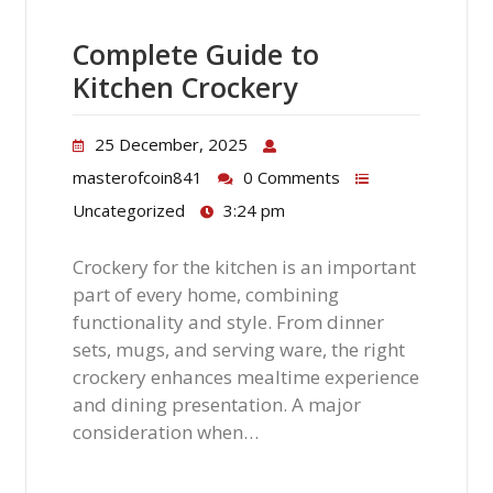
Complete Guide to
Kitchen Crockery
25 December, 2025
masterofcoin841
0 Comments
Uncategorized
3:24 pm
Crockery for the kitchen is an important
part of every home, combining
functionality and style. From dinner
sets, mugs, and serving ware, the right
crockery enhances mealtime experience
and dining presentation. A major
consideration when…