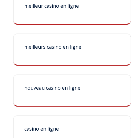
meilleur casino en ligne
meilleurs casino en ligne
nouveau casino en ligne
casino en ligne