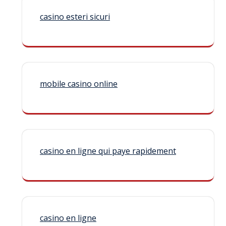
casino esteri sicuri
mobile casino online
casino en ligne qui paye rapidement
casino en ligne