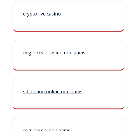
crypto live casino
migliori siti casino non aams
siti casino online non aams
migliori siti non aams