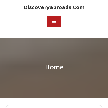
Skip
Discoveryabroads.com
to
content
Open
Button
Home